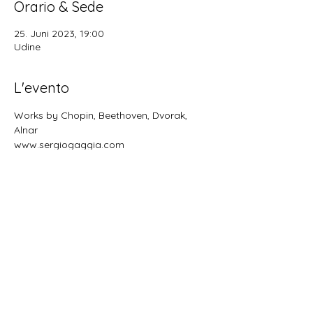
Orario & Sede
25. Juni 2023, 19:00
Udine
L'evento
Works by Chopin, Beethoven, Dvorak, 
Alnar
www.sergiogaggia.com
Condividi questo evento
@ 2019 Martina Biondi
Imprint