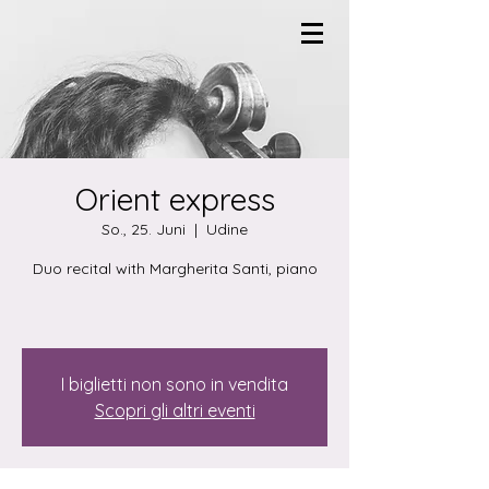
Orient express
So., 25. Juni
  |  
Udine
Duo recital with Margherita Santi, piano
I biglietti non sono in vendita
Scopri gli altri eventi